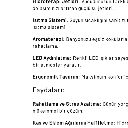
Hidroterapi Jetleri
: Vücudunuzun farklı 
dolaşımınızı artıran güçlü su jetleri.
Isıtma Sistemi
: Suyun sıcaklığını sabit t
ısıtma sistemi.
Aromaterapi
: Banyonuzu eşsiz kokularla 
rahatlama.
LED Aydınlatma
: Renkli LED ışıklar say
bir atmosfer yaratır.
Ergonomik Tasarım
: Maksimum konfor iç
Faydaları:
Rahatlama ve Stres Azaltma
: Günün yor
mükemmel bir çözüm.
Kas ve Eklem Ağrılarını Hafifletme
: Hidr