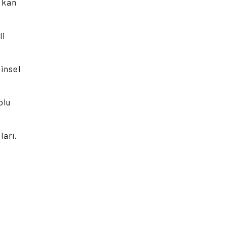
e kan
li
hinsel
olu
arı.