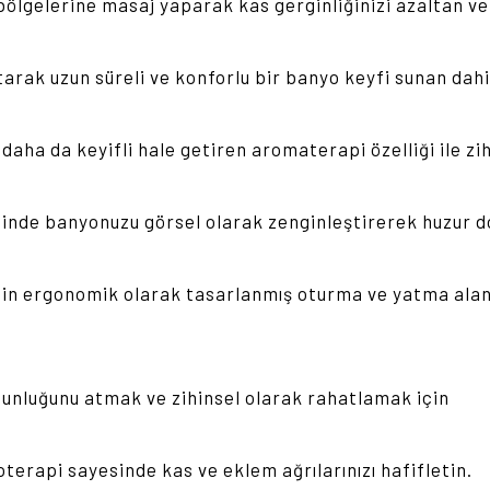
bölgelerine masaj yaparak kas gerginliğinizi azaltan v
utarak uzun süreli ve konforlu bir banyo keyfi sunan dahi
daha da keyifli hale getiren aromaterapi özelliği ile zi
esinde banyonuzu görsel olarak zenginleştirerek huzur d
in ergonomik olarak tasarlanmış oturma ve yatma alanl
gunluğunu atmak ve zihinsel olarak rahatlamak için
oterapi sayesinde kas ve eklem ağrılarınızı hafifletin.