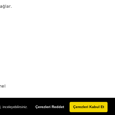
sağlar.
mel
Çerezleri Reddet
Çerezleri Kabul Et
i
inceleyebilirsiniz.