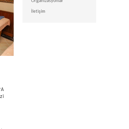
Organizasyonlar
İletişim
PA
zi