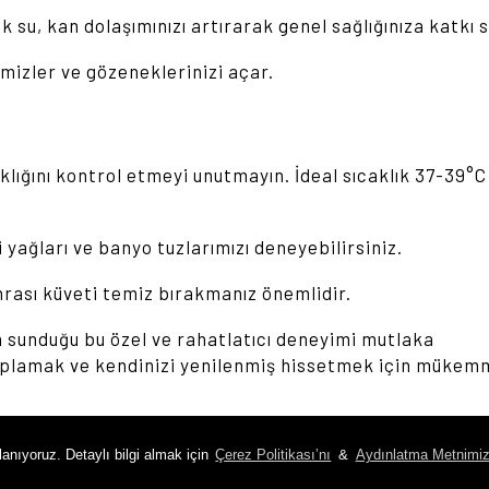
ak su, kan dolaşımınızı artırarak genel sağlığınıza katkı 
temizler ve gözeneklerinizi açar.
lığını kontrol etmeyi unutmayın. İdeal sıcaklık 37-39°C
yağları ve banyo tuzlarımızı deneyebilirsiniz.
nrası küveti temiz bırakmanız önemlidir.
 sunduğu bu özel ve rahatlatıcı deneyimi mutlaka
 toplamak ve kendinizi yenilenmiş hissetmek için mükem
mizde unutulmaz anlar yaşamaya davet ediyoruz.
lanıyoruz. Detaylı bilgi almak için
Çerez Politikası’nı
&
Aydınlatma Metnimiz
iz dileğiyle,