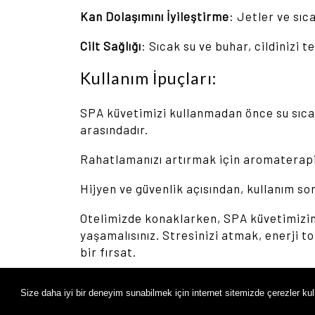
Kan Dolaşımını İyileştirme
: Jetler ve sıc
Cilt Sağlığı
: Sıcak su ve buhar, cildinizi 
Kullanım İpuçları:
SPA küvetimizi kullanmadan önce su sıcak
arasındadır.
Rahatlamanızı artırmak için aromaterapi 
Hijyen ve güvenlik açısından, kullanım so
Otelimizde konaklarken, SPA küvetimizin
yaşamalısınız. Stresinizi atmak, enerji
bir fırsat.
Siz değerli misafirlerimizi, SPA küveti
Size daha iyi bir deneyim sunabilmek için internet sitemizde çerezler kul
Keyifli ve huzurlu bir konaklama geçirmen