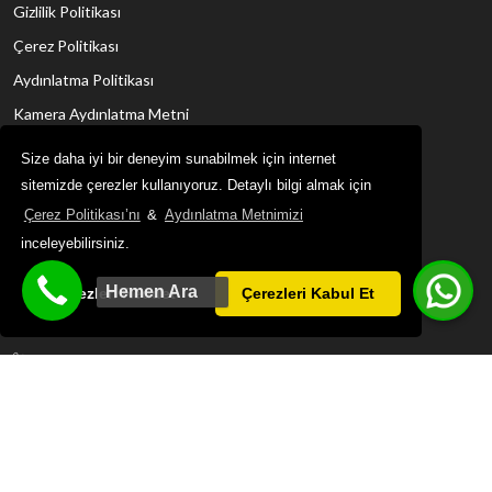
Gizlilik Politikası
Çerez Politikası
Aydınlatma Politikası
Kamera Aydınlatma Metni
Size daha iyi bir deneyim sunabilmek için internet
İletişim Bilgisi
sitemizde çerezler kullanıyoruz. Detaylı bilgi almak için
Çerez Politikası’nı
&
Aydınlatma Metnimizi
Meydankavağı, Aspendos Blv. No: 36, 07200
inceleyebilirsiniz.
Muratpaşa/Antalya
Hemen Ara
Çerezleri Reddet
Çerezleri Kabul Et
GOOGLE HARITA KONUMU GÖR
+90 242 312 01 35
+90 242 312 01 36
Hemen Ara +90 539 334 78 80
Whatsapp
+90 539 334 78 80
reservation@latanyapalm.com