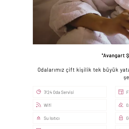
"Avangart Ş
Odalarımız çift kişilik tek büyük yat
şe
7/24 Oda Servisi
F
Wifi
0
Su Isıtıcı
G