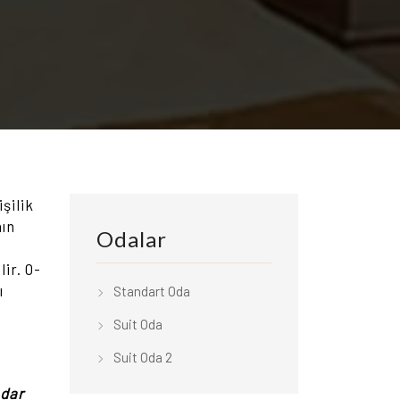
şilik
ın
Odalar
ir. 0-
ı
Standart Oda
Suit Oda
Suit Oda 2
adar