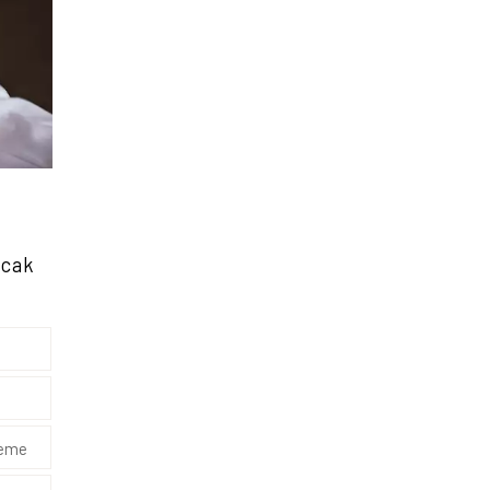
acak
leme