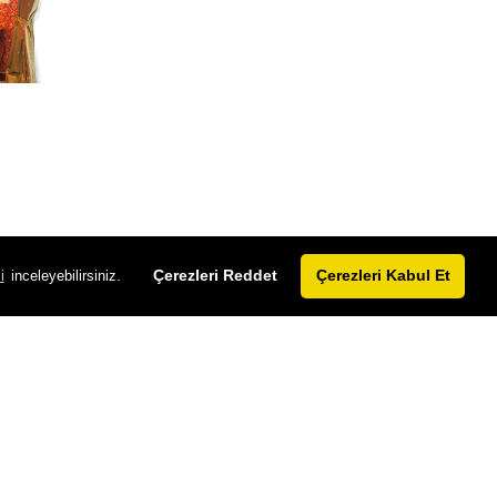
Çerezleri Reddet
Çerezleri Kabul Et
i
inceleyebilirsiniz.
letişim Bilgisi