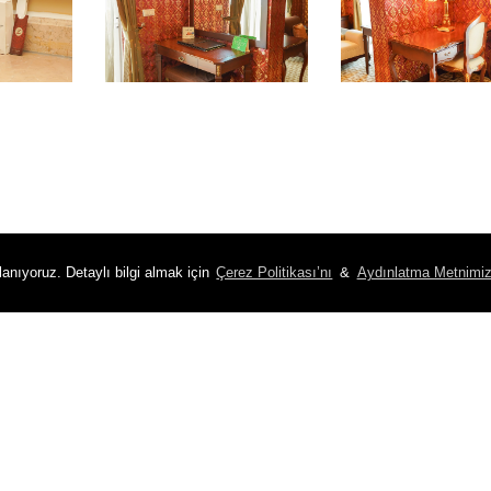
lanıyoruz. Detaylı bilgi almak için
Çerez Politikası’nı
&
Aydınlatma Metnimiz
Hızlı Menü
KVKK
İ