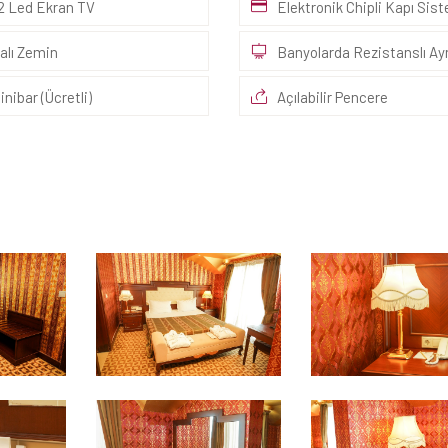
2 Led Ekran TV
Elektronik Chipli Kapı Sis
alı Zemin
Banyolarda Rezistanslı Ay
inibar (Ücretli)
Açılabilir Pencere