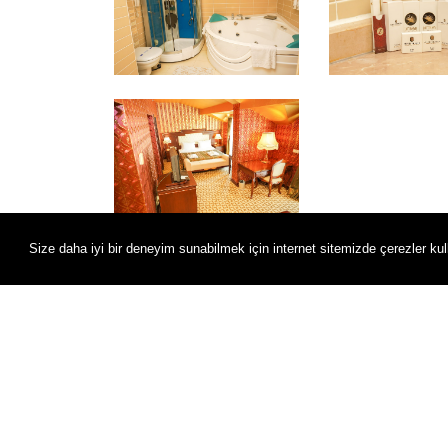
Size daha iyi bir deneyim sunabilmek için internet sitemizde çerezler kul
LATANYA PALM & SPA HOTEL