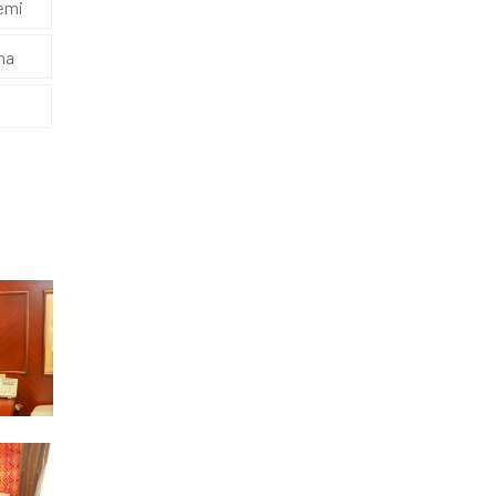
temi
na