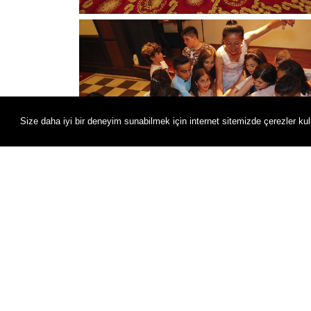
Size daha iyi bir deneyim sunabilmek için internet sitemizde çerezler kul