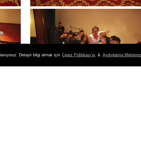
lanıyoruz. Detaylı bilgi almak için
Çerez Politikası’nı
&
Aydınlatma Metnimiz