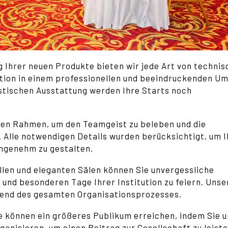
g Ihrer neuen Produkte bieten wir jede Art von technis
ation in einem professionellen und beeindruckenden Um
ustischen Ausstattung werden Ihre Starts noch
len Rahmen, um den Teamgeist zu beleben und die
. Alle notwendigen Details wurden berücksichtigt, um 
ngenehm zu gestalten.
ollen und eleganten Sälen können Sie unvergessliche
 und besonderen Tage Ihrer Institution zu feiern. Unse
rend des gesamten Organisationsprozesses.
e können ein größeres Publikum erreichen, indem Sie 
rganisieren, um einen Beitrag zur Gesellschaft zu leiste