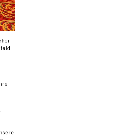
cher
feld
Ihre
r
unsere
n.