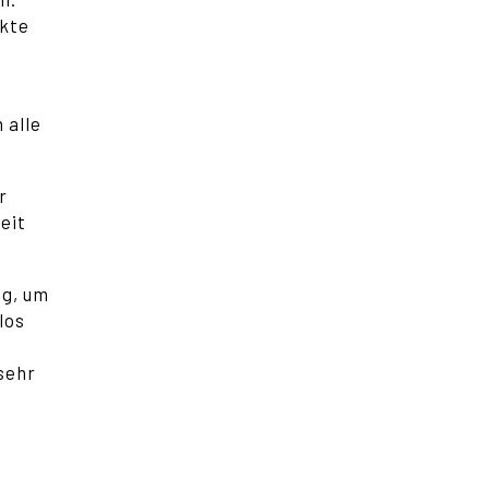
ekte
 alle
r
eit
ng, um
los
sehr