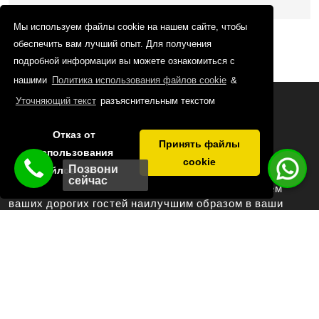
Мы используем файлы cookie на нашем сайте, чтобы
обеспечить вам лучший опыт. Для получения
подробной информации вы можете ознакомиться с
нашими
Политика использования файлов cookie
&
Уточняющий текст
разъяснительным текстом
Отказ от
Принять файлы
использования
LATANYA PALM & SPA HOTEL
cookie
Позвони
файлов cookie
сейчас
С нашей профессиональной командой мы примем
ваших дорогих гостей наилучшим образом в ваши
особые дни, приглашения и организации.
Центр Анталии: 2 км
Аэропорт: 8 км
Трамвайная линия: 50 м